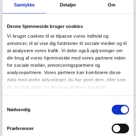
Samtykke
Detaljer
Om
Andre oplevelser i
centret
Denne hjemmeside bruger cookies
Vi bruger cookies til at tilpasse vores indhold og
annoncer, til at vise dig funktioner til sociale medier og til
at analysere vores trafik. Vi deler også oplysninger om
din brug af vores hjemmeside med vores partnere inden
for sociale medier, annonceringspartnere og
analysepartnere. Vores partnere kan kombinere disse
data med andre oplysninger, du har givet dem, eller som
de har indsamlet fra din brug af deres tjenester.
Læs vores cookiepolitik her
Samtykkevalg
Nødvendig
Danske Shoppingcentre P/S ønsker at tilbyde
overskuelige hjemmesider med det indhold, der er mest
Præferencer
relevant for dig. For at dette kan lade sig gøre, bruger vi