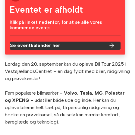
Eventet er afholdt
Klik på linket nedenfor, for at se alle vores
kommende events.
Se eventkalender her
Lørdag den 20. september kan du opleve Bil Tour 2025 i
VestsjællandsCentret – en dag fyldt med biler, rådgivning
og prøvekørsler!
Fem populære bilmærker –
Volvo, Tesla, MG, Polestar
og XPENG
– udstiller både ude og inde. Her kan du
opleve bilerne helt tæt på, få personlig rådgivning og
booke en prøvekørsel, så du selv kan mærke komfort,
køreglæde og teknologi.